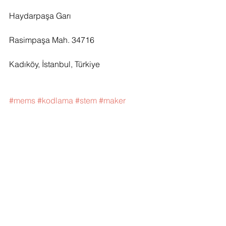
Haydarpaşa Garı
Rasimpaşa Mah. 34716
Kadıköy, İstanbul, Türkiye
#mems
#kodlama
#stem
#maker
#teknoloji
#robotikuygulamalar
Fen ve Teknoloji
STEM MAKER
Yorumlar