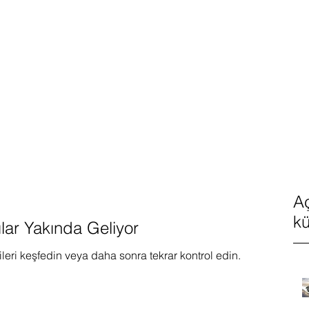
ilgilendirmek amaçlı Fen Teknoloji, Robotik, Kodlama, Mekatron
 STEM, Maker vs. bilim uygulamalarına yönelik online eğitim video
Aç
kü
ılar Yakında Geliyor
leri keşfedin veya daha sonra tekrar kontrol edin.