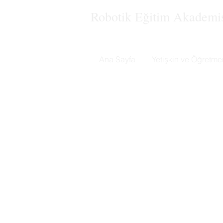
Robotik Eğitim Akademi
Ana Sayfa
Yetişkin ve Öğretme
Açık Akadem
Microsoft destekli ücretsiz online u
Aklındaki uygulamayı geliştirmek için
uzmanları cevaplasın. Programlama il
Açık Kütüph