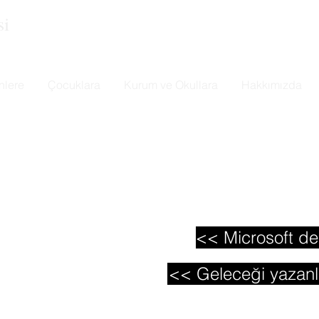
si
nlere
Çocuklara
Kurum ve Okullara
Hakkımızda
i
ygulama geliştirme eğitimlerine hoşgeldin.
 gerekli eğitimleri online al, programlama ile ilgili sorularını s
e ilgili herşeyi burada öğrenebilirsin.
<< Microsoft de
<< Geleceği yazanl
ane