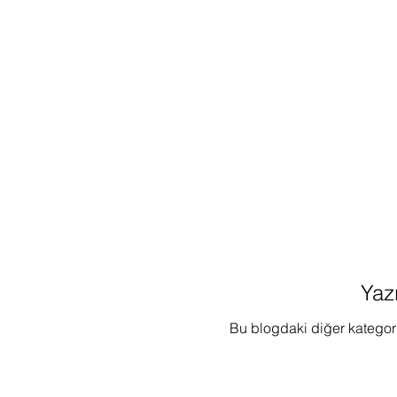
Kişi ve yaş gözetmeden her kesimi b
interneti - IoT, Elektronik, Arduino,
Yaz
Bu blogdaki diğer kategori