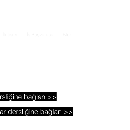
İletişim
İş Başvurusu
Blog
or, diğer öğrenciler ve Microsoft
rsliğine bağlan >>
ar dersliğine bağlan >>